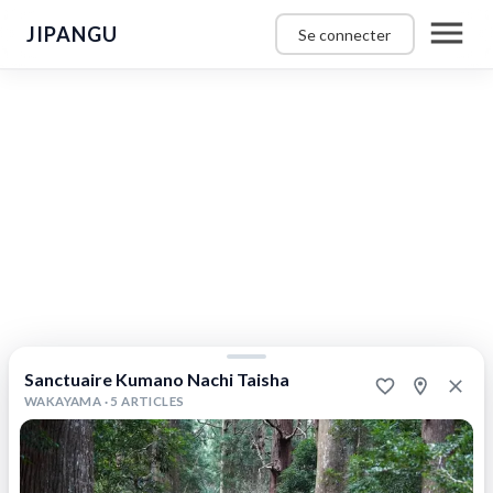
JIPANGU
Se connecter
Sanctuaire
Kumano
Nachi
Taisha
Nachikatsuura,
Wakayama
,
Japon
Nachikatsuura,
le
Japon
Sanctuaire Kumano Nachi Taisha
spirituel
WAKAYAMA ·
5 ARTICLES
:
du