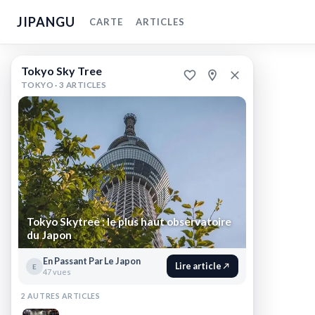
JIPANGU
CARTE
ARTICLES
Tokyo
Tokyo Sky Tree
Sky
TOKYO ·
3 ARTICLES
Tree
Sumida,
Tokyo
,
Japon
Tokyo
Skytree
:
Tokyo Skytree : le plus haut observatoire
du Japon
le
plus
En Passant Par Le Japon
Lire article
E
47 vues
haut
observatoire
2 AUTRES ARTICLES