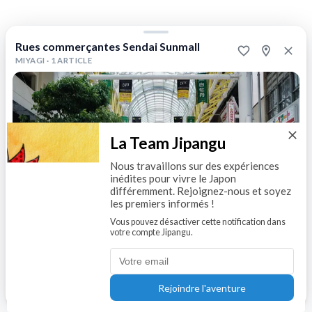
de
Sendai,
ce
Rues commerçantes Sendai Sunmall
sont
9
MIYAGI ·
1 ARTICLE
rues
commerçantes
couvertes
animées
et
agréables
La Team Jipangu
qui
invitent
Nous travaillons sur des expériences
voyageurs
inédites pour vivre le Japon
et
différemment. Rejoignez-nous et soyez
locaux
les premiers informés !
à
Vous pouvez désactiver cette notification dans
se
votre compte Jipangu.
promener
au
Rues commerçantes Sendai Sunmall
hasard.
Ichiban Japan
Lire article
I
Auteur
:
Rejoindre l'aventure
1.3k vues
Ichiban
Japan