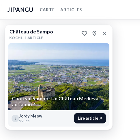
JIPANGU
CARTE
ARTICLES
Château
Château de Sampo
de
KOCHI ·
1 ARTICLE
Sampo
Nankoku,
Kochi
,
Japon
Château
Sampo
:
Château Sampo : Un Château Médiéval
au Japon ?
Un
Château
Jordy Meow
Lire article
J
9 vues
Médiéval
au