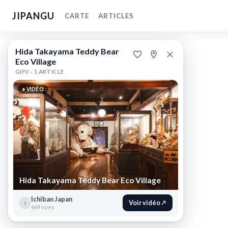
JIPANGU
CARTE
ARTICLES
Hida
Hida Takayama Teddy Bear
Takayama
Eco Village
GIFU ·
1 ARTICLE
Teddy
Bear
VIDÉO
Eco
Village
Takayama,
Gifu
,
Japon
Hida
Hida Takayama Teddy Bear Eco Village
Takayama
Ichiban Japan
Teddy
Voir vidéo
I
469 vues
Bear